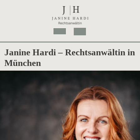
Skip
to
content
Open
Button
Janine Hardi – Rechtsanwältin in
München