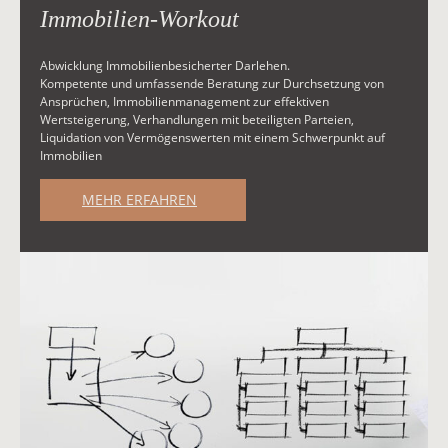
Immobilien-Workout
Abwicklung Immobilienbesicherter Darlehen.
Kompetente und umfassende Beratung zur Durchsetzung von
Ansprüchen, Immobilienmanagement zur effektiven
Wertsteigerung, Verhandlungen mit beteiligten Parteien,
Liquidation von Vermögenswerten mit einem Schwerpunkt auf
Immobilien
MEHR ERFAHREN