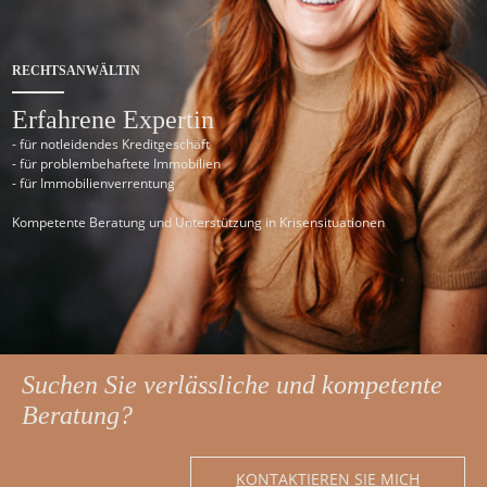
RECHTSANWÄLTIN
Erfahrene Expertin
- für notleidendes Kreditgeschäft
- für problembehaftete Immobilien
- für Immobilienverrentung
Kompetente Beratung und Unterstützung in Krisensituationen
Suchen Sie verlässliche und kompetente
Beratung?
KONTAKTIEREN SIE MICH