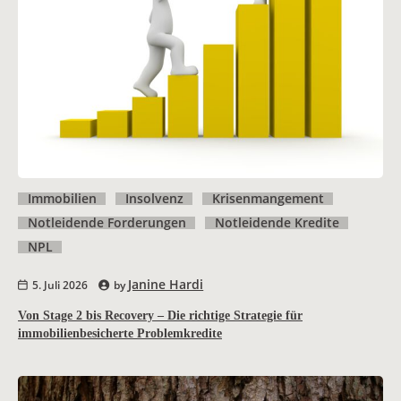
Immobilien
Insolvenz
Krisenmangement
Notleidende Forderungen
Notleidende Kredite
NPL
Janine Hardi
5. Juli 2026
by
Von Stage 2 bis Recovery – Die richtige Strategie für
immobilienbesicherte Problemkredite