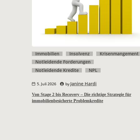
Immobilien
Insolvenz
Krisenmangement
Notleidende Forderungen
Notleidende Kredite
NPL
Janine Hardi
5. Juli 2026
by
Von Stage 2 bis Recovery – Die richtige Strategie für
immobilienbesicherte Problemkredite