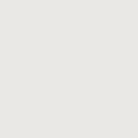
reich des Beteiligungsmanagements.
 und gemeinnützige Vereine darin, ihre
bauen und zu optimieren.
 immer auf der kaufmännischen Seite-
liche und gangbare Lösungen für alle
Erfolge nach sich ziehen.
 Kontaktaufnahme!
ORGANISATIONEN