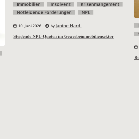
Immobilien
Insolvenz
Krisenmangement
Notleidende Forderungen
NPL
Janine Hardi
10. Juni 2026
by
Steigende NPL-Quoten im Gewerbeimmobiliensektor
Re