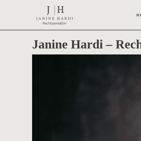
Skip
to
H
content
Janine Hardi – Rec