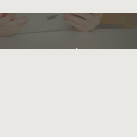
ÜBER MICH
Janine Har
Der Schwerpunkt meiner 
Abwicklung immobilienb
Unterstützung, Sanierun
Unternehmen in Krisensi
pragmatisch und mit e
vor und vertrete hauptsä
Beraterin erreiche ich 