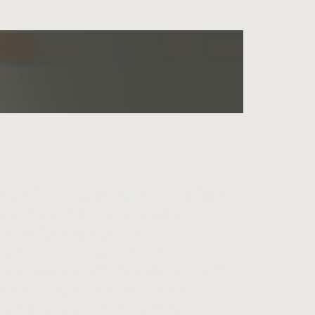
di
beruflichen Ausrichtung liegt auf der
esicherter Darlehen sowie der
g und Restrukturierung von
tuationen. Hierbei gehe ich
rfahrungsbasiertem Methodenreichtum
chlich Gläubiger anwaltlich. Als
durch fundierte Branchenerfahrung