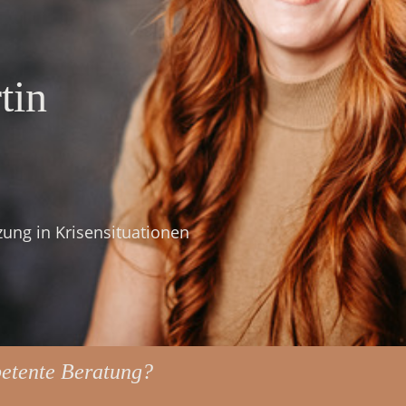
tin
ung in Krisensituationen
petente Beratung?