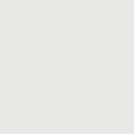
nd
gitalen Plattform „Capmatcher“ (Link:
 im Jahr 2018, die es sich zur Aufgabe
mit Investoren zusammen zu bringen,
 Legal Counsel mit Startups und allen
m die Gründung junger Unternehmen.
ders die Gründerinnen am Herzen.