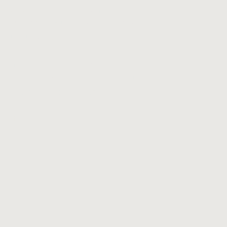
reich des Beteiligungsmanagements.
 und gemeinnützige Vereine darin, ihre
bauen und zu optimieren.
 immer auf der kaufmännischen Seite-
liche und gangbare Lösungen für alle
Erfolge nach sich ziehen.
 Kontaktaufnahme!
ORGANISATIONEN