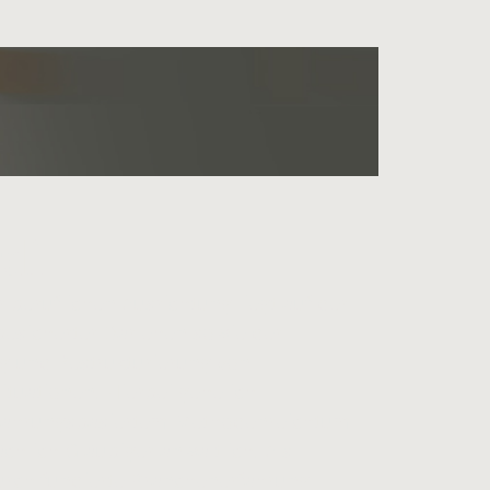
di
beruflichen Ausrichtung liegt auf der
esicherter Darlehen sowie der
g und Restrukturierung von
tuationen. Hierbei gehe ich
rfahrungsbasiertem Methodenreichtum
chlich Gläubiger anwaltlich. Als
durch fundierte Branchenerfahrung