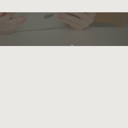
ÜBER MICH
Janine Har
Der Schwerpunkt meiner 
Abwicklung immobilienb
Unterstützung, Sanierun
Unternehmen in Krisensi
pragmatisch und mit e
vor und vertrete hauptsä
Beraterin erreiche ich 