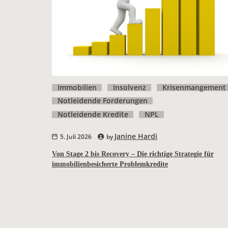
Immobilien
Insolvenz
Krisenmangement
Notleidende Forderungen
Notleidende Kredite
NPL
Janine Hardi
5. Juli 2026
by
Von Stage 2 bis Recovery – Die richtige Strategie für
immobilienbesicherte Problemkredite