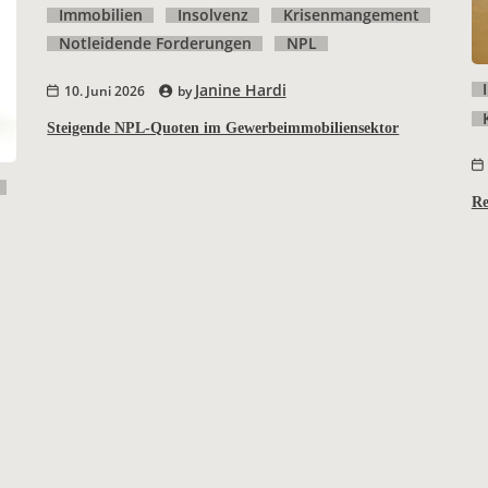
Immobilien
Insolvenz
Krisenmangement
Notleidende Forderungen
NPL
Janine Hardi
10. Juni 2026
by
Steigende NPL-Quoten im Gewerbeimmobiliensektor
Re