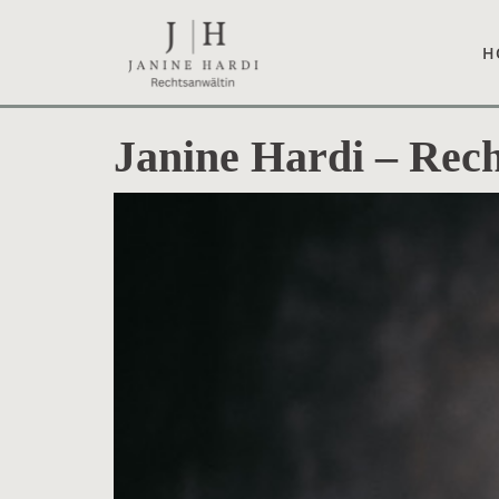
Skip
to
H
content
Janine Hardi – Rec