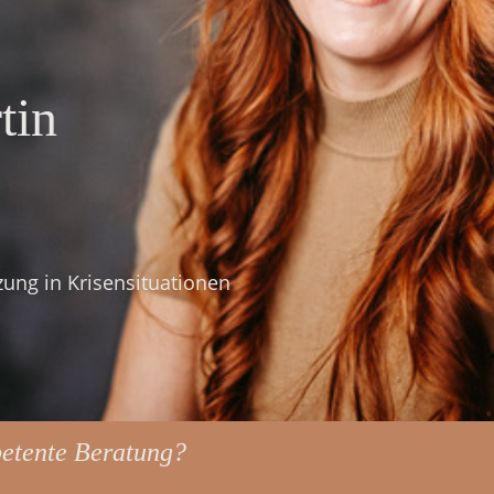
tin
ung in Krisensituationen
petente Beratung?