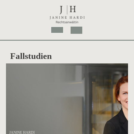
Skip
to
content
Open
Button
Fallstudien
JANINE HARDI