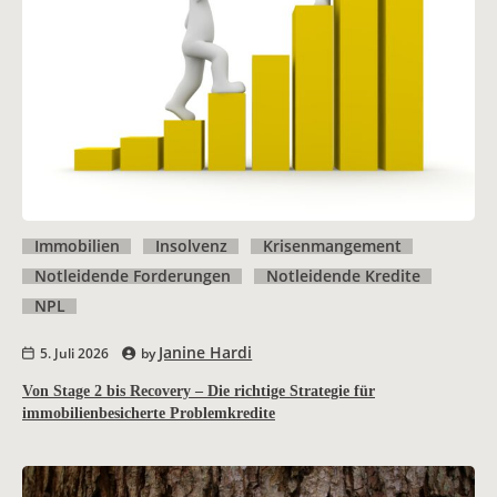
Immobilien
Insolvenz
Krisenmangement
Notleidende Forderungen
Notleidende Kredite
NPL
Janine Hardi
5. Juli 2026
by
Von Stage 2 bis Recovery – Die richtige Strategie für
immobilienbesicherte Problemkredite