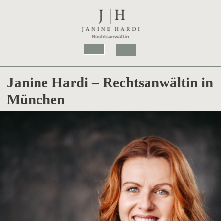
Skip
to
content
Open
Button
Janine Hardi – Rechtsanwältin in
München