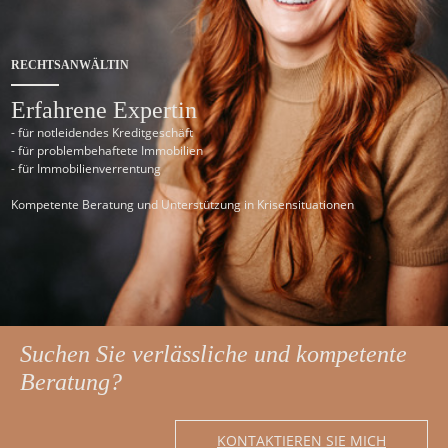
RECHTSANWÄLTIN
Erfahrene Expertin
- für notleidendes Kreditgeschäft
- für problembehaftete Immobilien
- für Immobilienverrentung
Kompetente Beratung und Unterstützung in Krisensituationen
Suchen Sie verlässliche und kompetente
Beratung?
KONTAKTIEREN SIE MICH