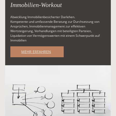
Immobilien-Workout
Abwicklung Immobilienbesicherter Darlehen.
Kompetente und umfassende Beratung zur Durchsetzung von
Ansprüchen, Immobilienmanagement zur effektiven
Wertsteigerung, Verhandlungen mit beteiligten Parteien,
Liquidation von Vermögenswerten mit einem Schwerpunkt auf
Immobilien
MEHR ERFAHREN