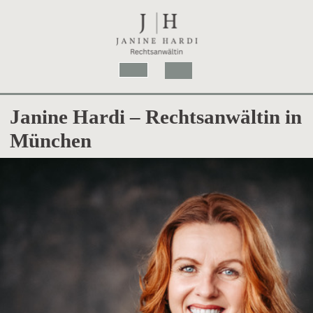
Skip
to
content
Open
Button
Janine Hardi – Rechtsanwältin in
München