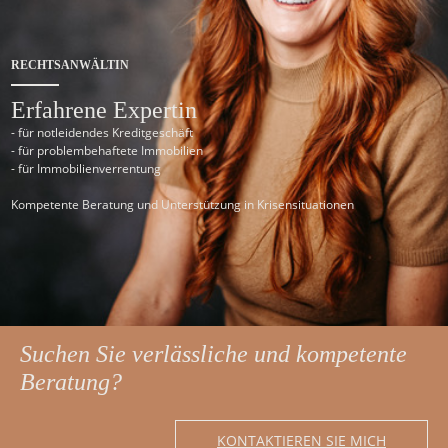
RECHTSANWÄLTIN
Erfahrene Expertin
- für notleidendes Kreditgeschäft
- für problembehaftete Immobilien
- für Immobilienverrentung
Kompetente Beratung und Unterstützung in Krisensituationen
Suchen Sie verlässliche und kompetente
Beratung?
KONTAKTIEREN SIE MICH