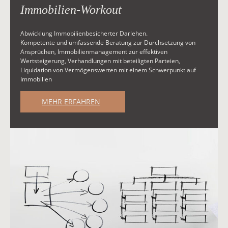
Immobilien-Workout
Abwicklung Immobilienbesicherter Darlehen.
Kompetente und umfassende Beratung zur Durchsetzung von
Ansprüchen, Immobilienmanagement zur effektiven
Wertsteigerung, Verhandlungen mit beteiligten Parteien,
Liquidation von Vermögenswerten mit einem Schwerpunkt auf
Immobilien
MEHR ERFAHREN