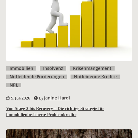
Immobilien
Insolvenz
Krisenmangement
Notleidende Forderungen
Notleidende Kredite
NPL
Janine Hardi
5. Juli 2026
by
Von Stage 2 bis Recovery – Die richtige Strategie für
immobilienbesicherte Problemkredite