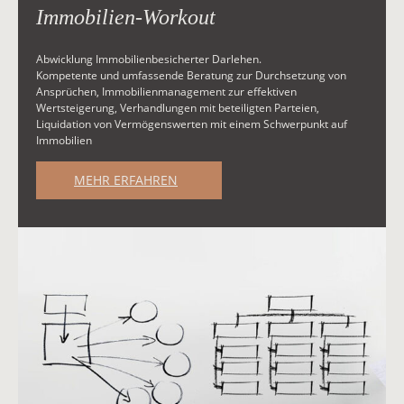
Immobilien-Workout
Abwicklung Immobilienbesicherter Darlehen.
Kompetente und umfassende Beratung zur Durchsetzung von
Ansprüchen, Immobilienmanagement zur effektiven
Wertsteigerung, Verhandlungen mit beteiligten Parteien,
Liquidation von Vermögenswerten mit einem Schwerpunkt auf
Immobilien
MEHR ERFAHREN