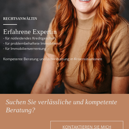
RECHTSANWÄLTIN
Erfahrene Expertin
- für notleidendes Kreditgeschäft
- für problembehaftete Immobilien
- für Immobilienverrentung
Kompetente Beratung und Unterstützung in Krisensituationen
Suchen Sie verlässliche und kompetente
Beratung?
KONTAKTIEREN SIE MICH