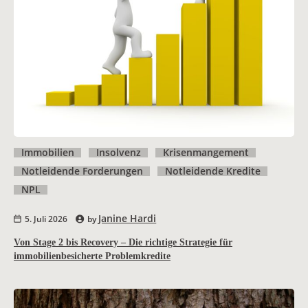
Immobilien
Insolvenz
Krisenmangement
Notleidende Forderungen
Notleidende Kredite
NPL
Janine Hardi
5. Juli 2026
by
Von Stage 2 bis Recovery – Die richtige Strategie für
immobilienbesicherte Problemkredite