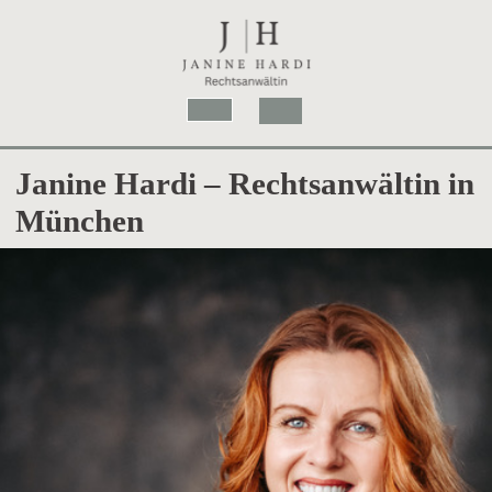
Skip
to
content
Open
Button
Janine Hardi – Rechtsanwältin in
München