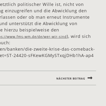
ztlich politischer Wille ist, nicht von
ung einzugreifen und die Abwicklung den
rlassen oder ob man erneut Instrumente
 und unterstützt die Abwicklung von
he hierzu beispielweise den
), wird sich
ps://www.fms-wm.de/de/wer-wir-sind
auch:
n/banken/die-zweite-krise-das-comeback-
cket=ST-24420-sFKewKGMySTxqjDHb1hA-ap4
NÄCHSTER BEITRAG
Next
post: