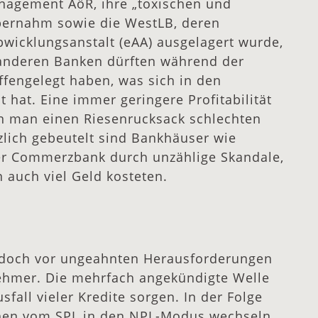
nagement AöR, ihre „toxischen und
übernahm sowie die WestLB, deren
Abwicklungsanstalt (eAA) ausgelagert wurde,
 anderen Banken dürften während der
offengelegt haben, was sich in den
hat. Eine immer geringere Profitabilität
n man einen Riesenrucksack schlechten
zlich gebeutelt sind Bankhäuser wie
er Commerzbank durch unzählige Skandale,
n auch viel Geld kosteten.
jedoch vor ungeahnten Herausforderungen
nehmer. Die mehrfach angekündigte Welle
fall vieler Kredite sorgen. In der Folge
hen vom SPL in den NPL-Modus wechseln