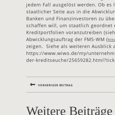
jedem Fall ausgelöst werden. Ob es let
staatlicher Seite aus in die Abwickl
Banken und Finanzinvestoren zu übe
schaffen will, um staatlich geordnet
Kreditportfolien voranzutreiben (sie
Abwicklungsauftrag der FMS-WM (
htt
zeigen. Siehe als weiteren Ausblick 
https://www.wiwo.de/my/unternehme
der-kreditseuche/25659282.html?ti
VORHERIGER BEITRAG
Beitragsnavigation
Previous
post:
Weitere Beiträge